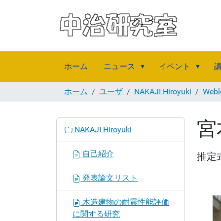
ホーム
ニュース
イベント
ホーム
ユーザ
NAKAJI Hiroyuki
Web
宮
ナ
NAKAJI Hiroyuki
ビ
ゲ
自己紹介
推定
ー
シ
発表論文リスト
ョ
ン
木造建物の耐震性能評価
に関する研究