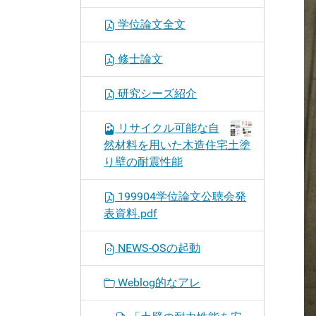
学位論文全文
修士論文
研究シーズ紹介
リサイクル可能な自
然材料を用いた木造住宅土塗
り壁の耐震性能
199904学位論文公聴会発
表資料.pdf
NEWS-OSの起動
Weblog的なアレ