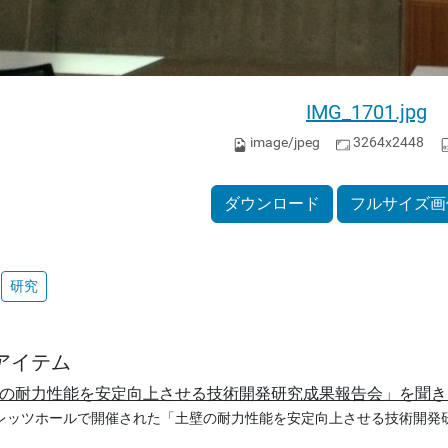
IMG_1701.jpg
image/jpeg
3264x2448
ダウンロード
フルサイズ画
研究
アイテム
の耐力性能を安定向上させる技術開発研究成果報告会」を聞き
レッツホールで開催された「土壁の耐力性能を安定向上させる技術開発