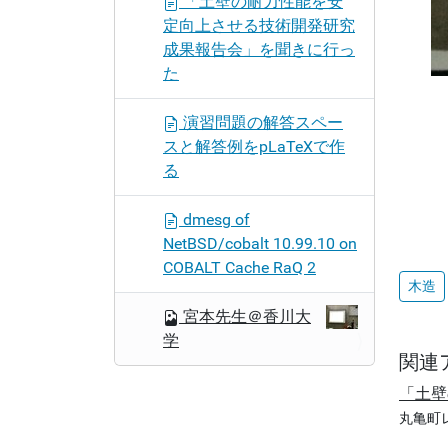
「土壁の耐力性能を安
定向上させる技術開発研究
成果報告会」を聞きに行っ
た
演習問題の解答スペー
スと解答例をpLaTeXで作
る
dmesg of
NetBSD/cobalt 10.99.10 on
COBALT Cache RaQ 2
木造
宮本先生＠香川大
学
関連
「土壁
丸亀町