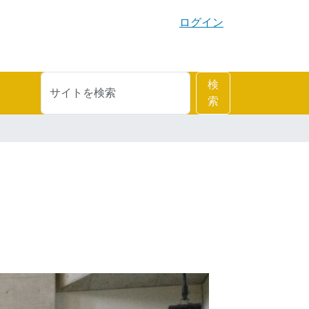
ログイン
サ
詳
検
イ
細
索
ト
検
を
索
検
索