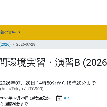
講義の資料
026)
2026-07-28
間環境実習・演習B (2026
//d4407.kankyo-
2026年07月28日
14時50分
から
18時20分
まで
p/events/hpfwbt/2026-
(Asia/Tokyo / UTC900)
2026年07月28日
14時50分
か
iCal
ら
18時20分
まで