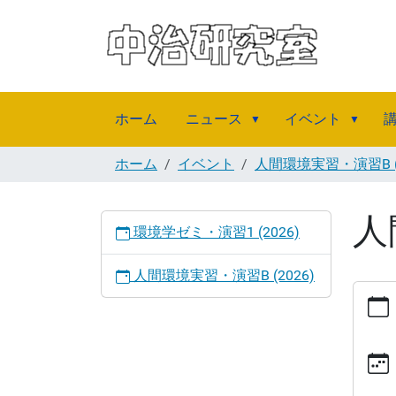
ホーム
ニュース
イベント
ホーム
イベント
人間環境実習・演習B (2
人
ナ
環境学ゼミ・演習1 (2026)
ビ
ゲ
人間環境実習・演習B (2026)
ー
https:
シ
u.ac.j
ョ
07-
ン
28
人