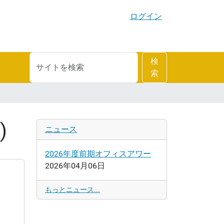
ログイン
サ
詳
検
イ
細
索
ト
検
を
索
検
索
)
ニュース
2026年度前期オフィスアワー
2026年04月06日
もっとニュース...