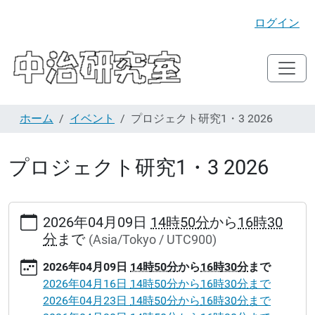
ログイン
ホーム
イベント
プロジェクト研究1・3 2026
プロジェクト研究1・3 2026
https://d4407.kankyo-
2026年04月09日
14時50分
から
16時30
u.ac.jp/events/cqyaig
分
まで
(Asia/Tokyo / UTC900)
プ
ロ
2026年04月09日
14時50分
から
16時30分
まで
ジ
2026年04月16日
14時50分
から
16時30分
まで
ェ
2026年04月23日
14時50分
から
16時30分
まで
ク