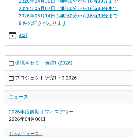
2026年04月30日
14時50分
から
16時30分
まで
ト
2026年05月07日
14時50分
から
16時30分
まで
研
2026年05月14日
14時50分
から
16時30分
まで
究
8 件の続きがあります
1・
3
iCal
2026
2026-
04-
ナ
環境学ゼミ・演習1 (2026)
09T14:50:00+09:00
ビ
2026-
ゲ
プロジェクト研究1・3 2026
04-
ー
09T16:30:00+09:00
シ
ョ
ニュース
ン
2026年度前期オフィスアワー
2026年04月06日
もっとニュース...