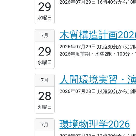
2026年07月29日
16時40分
から
18
29T16:40:00+09:00
29
2026-
07-
水曜日
29T18:20:00+09:00
木質構造計画202
2026-
7月
07-
2026年07月29日
10時30分
から
12
29T10:30:00+09:00
29
2026年度前期・水曜2限・100分・
2026-
07-
水曜日
29T12:10:00+09:00
人間環境実習・演習B
2026-
7月
07-
2026年07月28日
14時50分
から
18
28T14:50:00+09:00
28
2026-
07-
火曜日
28T18:20:00+09:00
環境物理学2026
2026-
7月
07-
2026年07月28日
13時00分
から
14