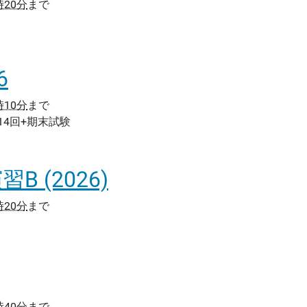
時20分
まで
6
時10分
まで
14回+期末試験
 (2026)
時20分
まで
時40分
まで