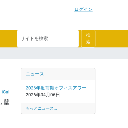
ログイン
サ
詳
検
イ
細
索
ト
検
を
索
検
索
ニュース
2026年度前期オフィスアワー
iCal
2026年04月06日
り壁
もっとニュース...