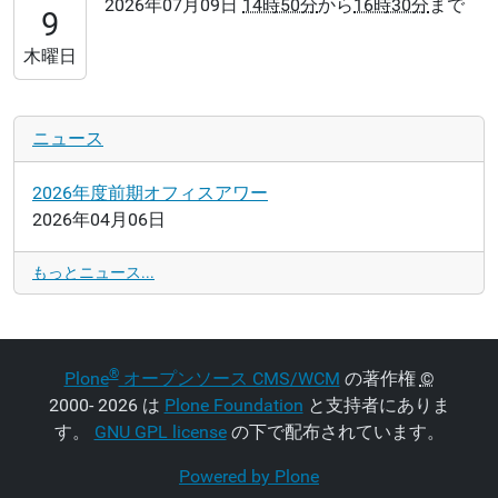
2026年07月09日
14時50分
から
16時30分
まで
09T14:50:00+09:00
9
2026-
木曜日
07-
09T16:30:00+09:00
ニュース
2026年度前期オフィスアワー
2026年04月06日
もっとニュース...
®
Plone
オープンソース CMS/WCM
の著作権
©
2000- 2026 は
Plone Foundation
と支持者にありま
す。
GNU GPL license
の下で配布されています。
Powered by Plone