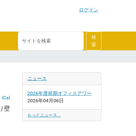
ログイン
サ
詳
検
イ
細
索
ト
検
を
索
検
索
ニュース
2026年度前期オフィスアワー
iCal
2026年04月06日
り壁
もっとニュース...