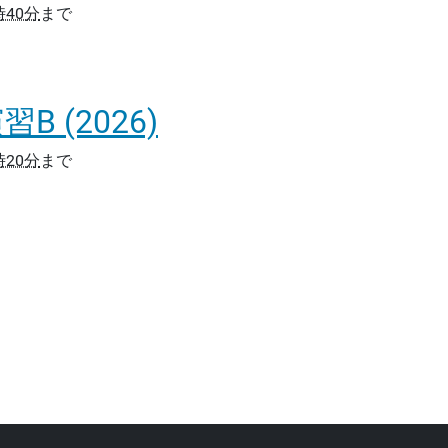
時40分
まで
 (2026)
時20分
まで