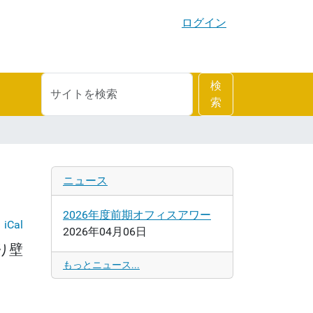
ログイン
サ
詳
検
イ
細
索
ト
検
を
索
検
索
ニュース
2026年度前期オフィスアワー
iCal
2026年04月06日
り壁
もっとニュース...